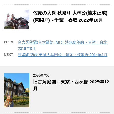
佐原の大祭 秋祭り 大楠公(楠木正成)
(東関戸)～千葉・香取 2022年10月
PREV
台大医院駅(台大醫院) MRT 淡水信義線～台湾・台北
2016年8月
NEXT
筑紫駅 西鉄 天神大牟田線～福岡・筑紫野 2014年1月
2026/07/03
旧古河庭園～東京・西ヶ原 2025年12
月