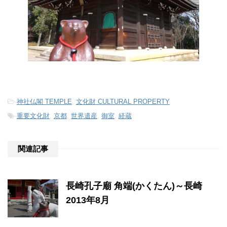
-
神社仏閣 TEMPLE
,
文化財 CULTURAL PROPERTY
-
重要文化財
,
京都
,
世界遺産
,
御室
,
経蔵
関連記事
長崎孔子廟 角端(かくたん)～長崎
2013年8月