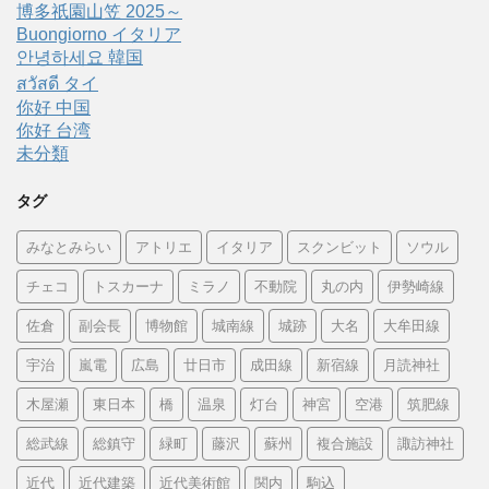
博多祇園山笠 2025～
Buongiorno イタリア
안녕하세요 韓国
สวัสดี タイ
你好 中国
你好 台湾
未分類
タグ
みなとみらい
アトリエ
イタリア
スクンビット
ソウル
チェコ
トスカーナ
ミラノ
不動院
丸の内
伊勢崎線
佐倉
副会長
博物館
城南線
城跡
大名
大牟田線
宇治
嵐電
広島
廿日市
成田線
新宿線
月読神社
木屋瀬
東日本
橋
温泉
灯台
神宮
空港
筑肥線
総武線
総鎮守
緑町
藤沢
蘇州
複合施設
諏訪神社
近代
近代建築
近代美術館
関内
駒込