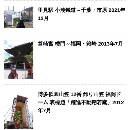
里見駅 小湊鐵道～千葉・市原 2021年
12月
筥崎宮 楼門～福岡・箱崎 2013年7月
博多祇園山笠 12番 飾り山笠 福岡ド
ーム 表標題「躍進不動翔若鷹」2012
年7月