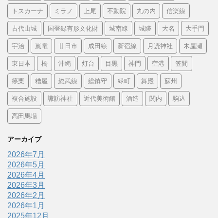
トスカーナ
ミラノ
上尾
不動院
丸の内
信楽線
古代山城
国登録有形文化財
城南線
城跡
大名
大手門
宇治
嵐電
廿日市
成田線
新宿線
月読神社
木屋瀬
東日本
橋
沖縄
灯台
目黒
神門
空港
笠間
篠栗
糟屋
総武線
総鎮守
緑町
舞殿
蘇州
複合施設
諏訪神社
近代美術館
酒造
関内
駒込
高田馬場
アーカイブ
2026年7月
2026年5月
2026年4月
2026年3月
2026年2月
2026年1月
2025年12月