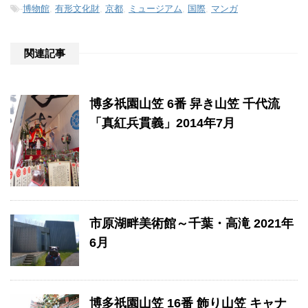
-
博物館
,
有形文化財
,
京都
,
ミュージアム
,
国際
,
マンガ
関連記事
博多祇園山笠 6番 舁き山笠 千代流
「真紅兵貫義」2014年7月
市原湖畔美術館～千葉・高滝 2021年
6月
博多祇園山笠 16番 飾り山笠 キャナ