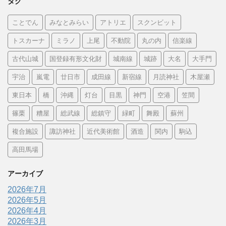
タグ
ことでん
みなとみらい
アトリエ
スクンビット
トスカーナ
ミラノ
上尾
不動院
丸の内
信楽線
古代山城
国登録有形文化財
城南線
城跡
大名
大手門
宇治
嵐電
廿日市
成田線
新宿線
月読神社
木屋瀬
東日本
橋
沖縄
灯台
目黒
神門
空港
笠間
篠栗
糟屋
総武線
総鎮守
緑町
舞殿
蘇州
複合施設
諏訪神社
近代美術館
酒造
関内
駒込
高田馬場
アーカイブ
2026年7月
2026年5月
2026年4月
2026年3月