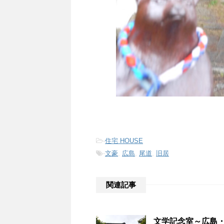
-
住宅 HOUSE
-
文豪
,
広島
,
尾道
,
旧居
関連記事
文学記念室～広島・尾