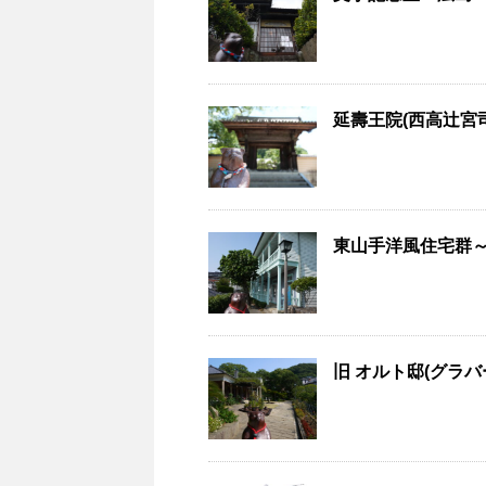
延壽王院(西高辻宮司
東山手洋風住宅群～長
旧 オルト邸(グラバー