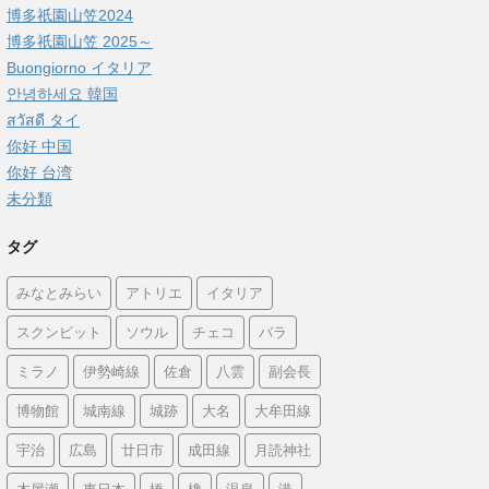
博多祇園山笠2024
博多祇園山笠 2025～
Buongiorno イタリア
안녕하세요 韓国
สวัสดี タイ
你好 中国
你好 台湾
未分類
タグ
みなとみらい
アトリエ
イタリア
スクンビット
ソウル
チェコ
バラ
ミラノ
伊勢崎線
佐倉
八雲
副会長
博物館
城南線
城跡
大名
大牟田線
宇治
広島
廿日市
成田線
月読神社