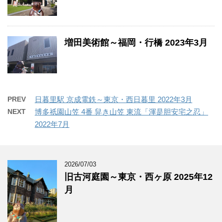
増田美術館～福岡・行橋 2023年3月
PREV
日暮里駅 京成電鉄～東京・西日暮里 2022年3月
NEXT
博多祇園山笠 4番 舁き山笠 東流「渾是胆安宅之忍」
2022年7月
2026/07/03
旧古河庭園～東京・西ヶ原 2025年12
月