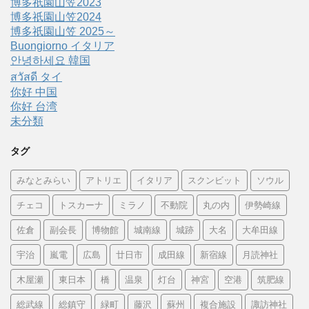
博多祇園山笠2023
博多祇園山笠2024
博多祇園山笠 2025～
Buongiorno イタリア
안녕하세요 韓国
สวัสดี タイ
你好 中国
你好 台湾
未分類
タグ
みなとみらい
アトリエ
イタリア
スクンビット
ソウル
チェコ
トスカーナ
ミラノ
不動院
丸の内
伊勢崎線
佐倉
副会長
博物館
城南線
城跡
大名
大牟田線
宇治
嵐電
広島
廿日市
成田線
新宿線
月読神社
木屋瀬
東日本
橋
温泉
灯台
神宮
空港
筑肥線
総武線
総鎮守
緑町
藤沢
蘇州
複合施設
諏訪神社