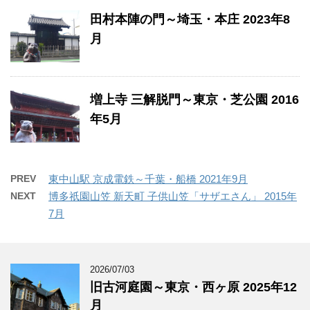
田村本陣の門～埼玉・本庄 2023年8
月
増上寺 三解脱門～東京・芝公園 2016
年5月
PREV
東中山駅 京成電鉄～千葉・船橋 2021年9月
NEXT
博多祇園山笠 新天町 子供山笠「サザエさん」 2015年
7月
2026/07/03
旧古河庭園～東京・西ヶ原 2025年12
月