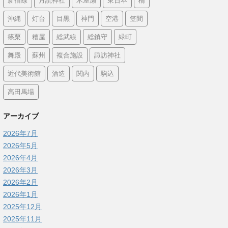
新宿線
月読神社
木屋瀬
東日本
橋
沖縄
灯台
目黒
神門
空港
笠間
篠栗
糟屋
総武線
総鎮守
緑町
舞殿
蘇州
複合施設
諏訪神社
近代美術館
酒造
関内
駒込
高田馬場
アーカイブ
2026年7月
2026年5月
2026年4月
2026年3月
2026年2月
2026年1月
2025年12月
2025年11月