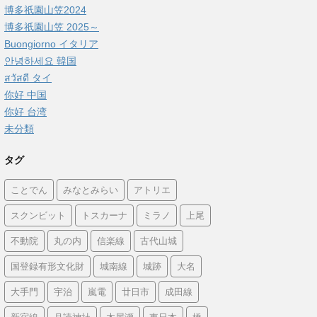
博多祇園山笠2024
博多祇園山笠 2025～
Buongiorno イタリア
안녕하세요 韓国
สวัสดี タイ
你好 中国
你好 台湾
未分類
タグ
ことでん
みなとみらい
アトリエ
スクンビット
トスカーナ
ミラノ
上尾
不動院
丸の内
信楽線
古代山城
国登録有形文化財
城南線
城跡
大名
大手門
宇治
嵐電
廿日市
成田線