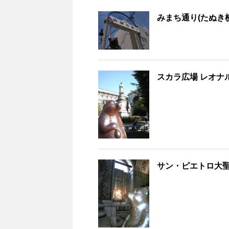
みまち通り(たぬき横
スカラ広場 レオナ
サン・ピエトロ大聖堂