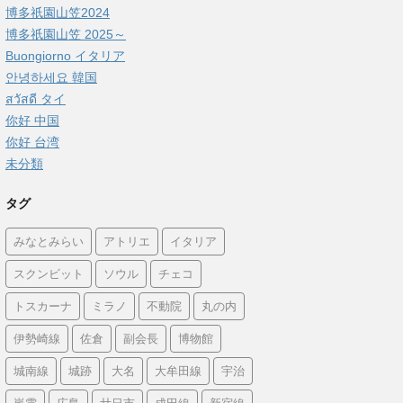
博多祇園山笠2024
博多祇園山笠 2025～
Buongiorno イタリア
안녕하세요 韓国
สวัสดี タイ
你好 中国
你好 台湾
未分類
タグ
みなとみらい
アトリエ
イタリア
スクンビット
ソウル
チェコ
トスカーナ
ミラノ
不動院
丸の内
伊勢崎線
佐倉
副会長
博物館
城南線
城跡
大名
大牟田線
宇治