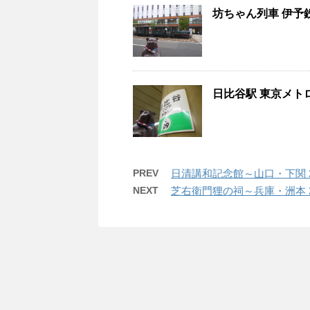
坊ちゃん列車 伊予鉄
日比谷駅 東京メトロ
PREV
日清講和記念館～山口・下関 2
NEXT
芝右衛門狸の祠～兵庫・洲本 2