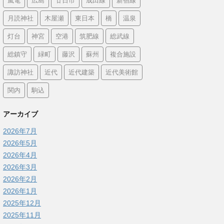
嵐電
広島
廿日市
成田線
新宿線
月読神社
木屋瀬
東日本
橋
温泉
灯台
神宮
空港
筑肥線
総武線
総鎮守
緑町
藤沢
蘇州
複合施設
諏訪神社
近代
近代建築
近代美術館
関内
駒込
アーカイブ
2026年7月
2026年5月
2026年4月
2026年3月
2026年2月
2026年1月
2025年12月
2025年11月