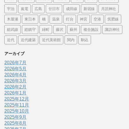
宇治
嵐電
広島
廿日市
成田線
新宿線
月読神社
木屋瀬
東日本
橋
温泉
灯台
神宮
空港
筑肥線
総武線
総鎮守
緑町
藤沢
蘇州
複合施設
諏訪神社
近代
近代建築
近代美術館
関内
駒込
アーカイブ
2026年7月
2026年5月
2026年4月
2026年3月
2026年2月
2026年1月
2025年12月
2025年11月
2025年10月
2025年9月
2025年8月