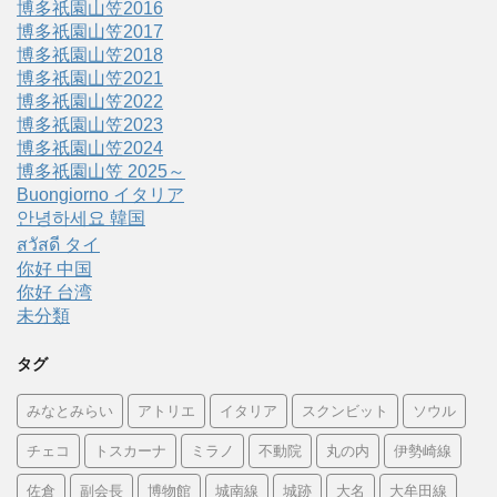
博多祇園山笠2016
博多祇園山笠2017
博多祇園山笠2018
博多祇園山笠2021
博多祇園山笠2022
博多祇園山笠2023
博多祇園山笠2024
博多祇園山笠 2025～
Buongiorno イタリア
안녕하세요 韓国
สวัสดี タイ
你好 中国
你好 台湾
未分類
タグ
みなとみらい
アトリエ
イタリア
スクンビット
ソウル
チェコ
トスカーナ
ミラノ
不動院
丸の内
伊勢崎線
佐倉
副会長
博物館
城南線
城跡
大名
大牟田線