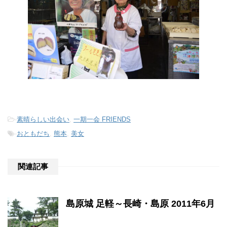
-
素晴らしい出会い
,
一期一会 FRIENDS
-
おともだち
,
熊本
,
美女
関連記事
島原城 足軽～長崎・島原 2011年6月