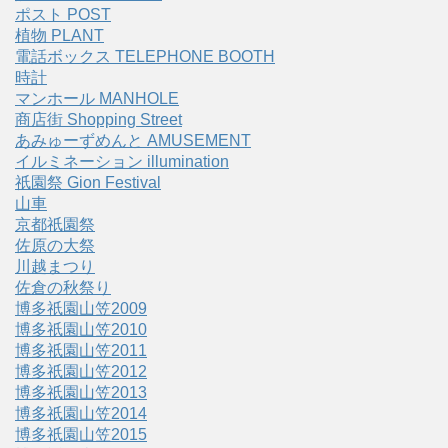
ポスト POST
植物 PLANT
電話ボックス TELEPHONE BOOTH
時計
マンホール MANHOLE
商店街 Shopping Street
あみゅーずめんと AMUSEMENT
イルミネーション illumination
祇園祭 Gion Festival
山車
京都祇園祭
佐原の大祭
川越まつり
佐倉の秋祭り
博多祇園山笠2009
博多祇園山笠2010
博多祇園山笠2011
博多祇園山笠2012
博多祇園山笠2013
博多祇園山笠2014
博多祇園山笠2015